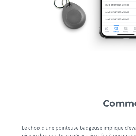
Commen
Le choix d’une pointeuse badgeuse implique d’éval
niveau de robustesse nécessaire : là où une gran