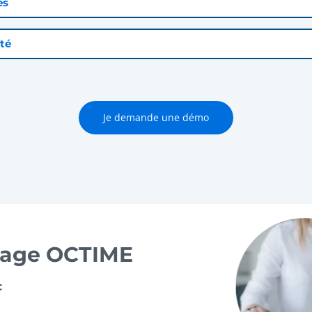
es
té
Je demande une démo
geage OCTIME
: