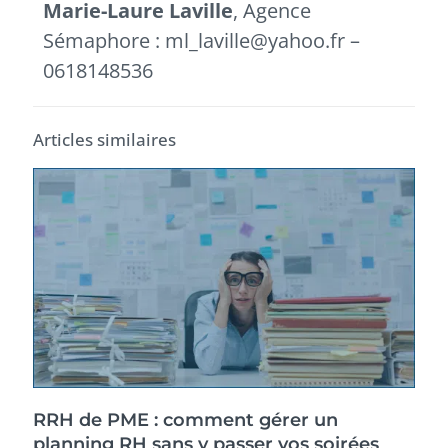
Marie-Laure Laville
, Agence
Sémaphore : ml_laville@yahoo.fr –
0618148536
Articles similaires
RRH de PME : comment gérer un
planning RH sans y passer vos soirées