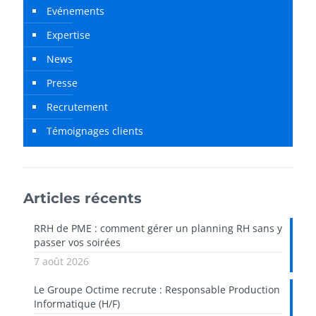
Evénements
Expertise
News
Presse
Recrutement
Témoignages clients
Articles récents
RRH de PME : comment gérer un planning RH sans y
passer vos soirées
7 août 2026
Le Groupe Octime recrute : Responsable Production
Informatique (H/F)