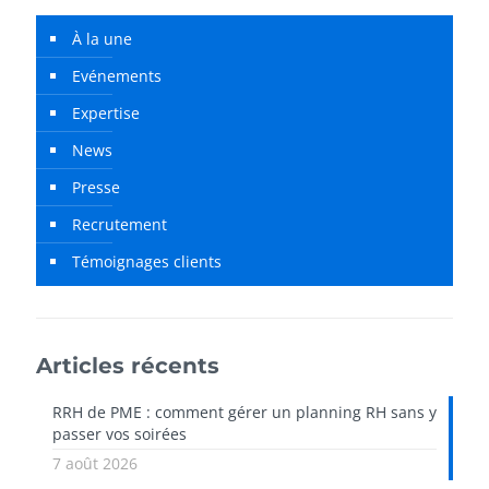
À la une
Evénements
Expertise
News
Presse
Recrutement
Témoignages clients
Articles récents
RRH de PME : comment gérer un planning RH sans y
passer vos soirées
7 août 2026