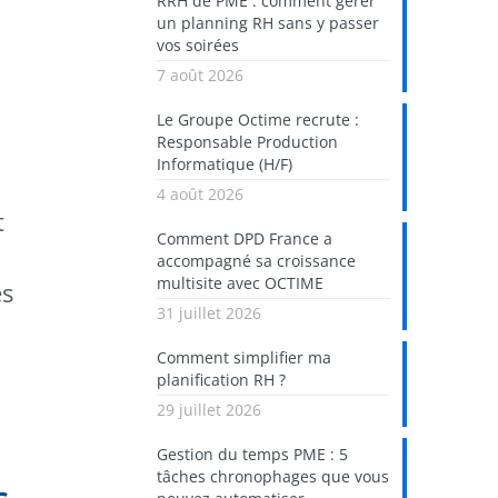
RRH de PME : comment gérer
un planning RH sans y passer
vos soirées
7 août 2026
Le Groupe Octime recrute :
Responsable Production
Informatique (H/F)
4 août 2026
t
Comment DPD France a
accompagné sa croissance
multisite avec OCTIME
es
31 juillet 2026
Comment simplifier ma
planification RH ?
29 juillet 2026
Gestion du temps PME : 5
tâches chronophages que vous