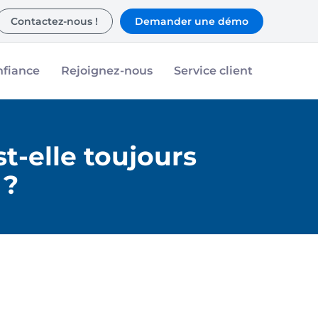
Contactez-nous !
Demander une démo
nfiance
Rejoignez-nous
Service client
st-elle toujours
 ?