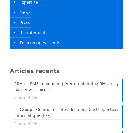
Expertise
News
Presse
Recrutement
Témoignages clients
Articles récents
RRH de PME : comment gérer un planning RH sans y
passer vos soirées
7 août 2026
Le Groupe Octime recrute : Responsable Production
Informatique (H/F)
4 août 2026