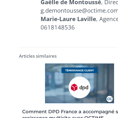
Gaëlle de Montoussé
, Dire
g.demontousse@octime.co
Marie-Laure Laville
, Agenc
0618148536
Articles similaires
Comment DPD France a accompagné s
croissance multisite avec OCTIME