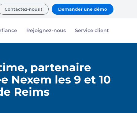
Contactez-nous !
Demander une démo
nfiance
Rejoignez-nous
Service client
ime, partenaire
ée Nexem les 9 et 10
de Reims