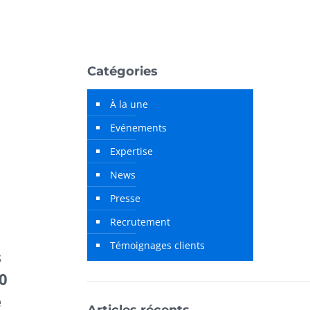
Catégories
À la une
Evénements
Expertise
News
Presse
Recrutement
Témoignages clients
s
0
e