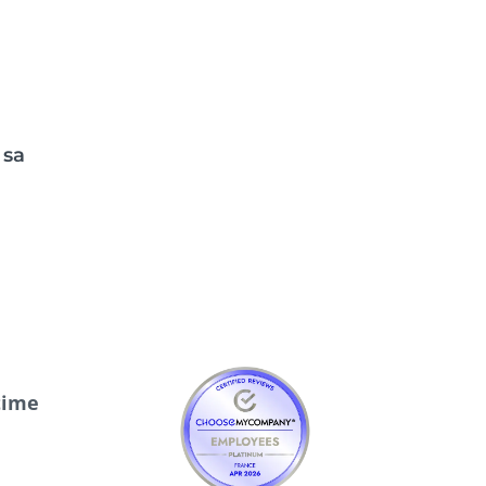
 sa
time