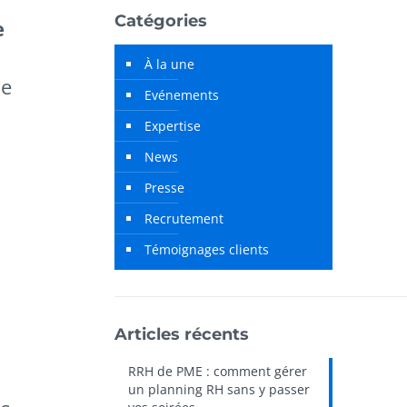
Catégories
e
À la une
ie
Evénements
Expertise
News
Presse
Recrutement
Témoignages clients
Articles récents
RRH de PME : comment gérer
un planning RH sans y passer