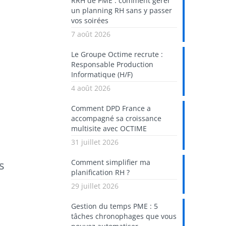
RRH de PME : comment gérer
un planning RH sans y passer
vos soirées
7 août 2026
Le Groupe Octime recrute :
Responsable Production
Informatique (H/F)
4 août 2026
Comment DPD France a
accompagné sa croissance
multisite avec OCTIME
31 juillet 2026
s
Comment simplifier ma
planification RH ?
29 juillet 2026
Gestion du temps PME : 5
tâches chronophages que vous