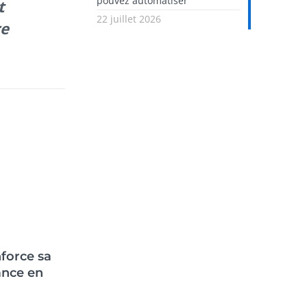
pouvez automatiser
t
22 juillet 2026
re
force sa
ance en