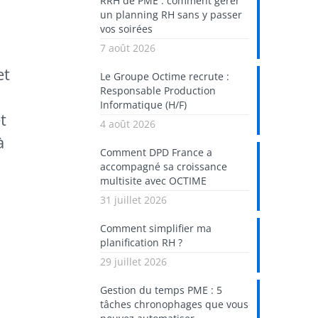
RRH de PME : comment gérer
un planning RH sans y passer
vos soirées
7 août 2026
et
Le Groupe Octime recrute :
Responsable Production
Informatique (H/F)
t
4 août 2026
à
Comment DPD France a
accompagné sa croissance
multisite avec OCTIME
31 juillet 2026
Comment simplifier ma
planification RH ?
29 juillet 2026
Gestion du temps PME : 5
tâches chronophages que vous