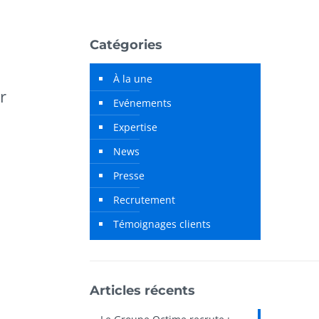
Catégories
À la une
r
Evénements
Expertise
News
Presse
Recrutement
Témoignages clients
Articles récents