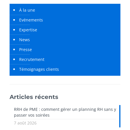
À la une
Evénements
Expertise
News
Presse
Recrutement
Témoignages clients
Articles récents
RRH de PME : comment gérer un planning RH sans y
passer vos soirées
7 août 2026