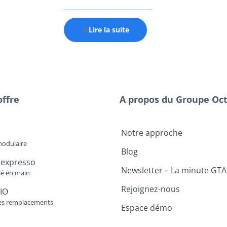
Lire la suite
offre
A propos du Groupe Oc
Notre approche
modulaire
Blog
 expresso
Newsletter – La minute GTA
lé en main
Rejoignez-nous
IO
es remplacements
Espace démo