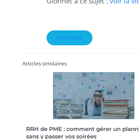
Gionnet à ce sujet :
voir la v
Lire l'article
Articles similaires
RRH de PME : comment gérer un plann
sans y passer vos soirées