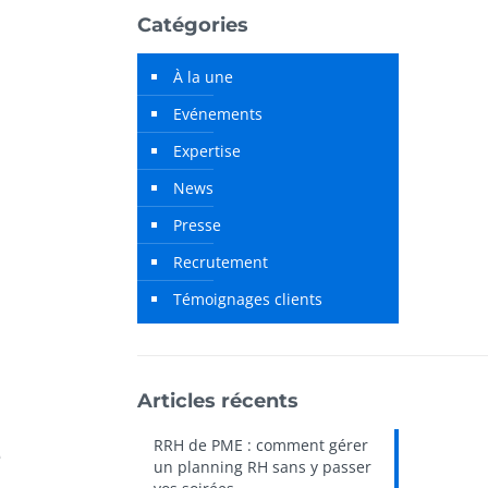
Catégories
À la une
Evénements
Expertise
News
Presse
Recrutement
Témoignages clients
Articles récents
RRH de PME : comment gérer
e
un planning RH sans y passer