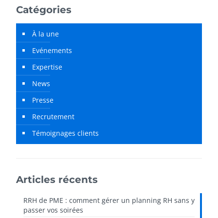
Catégories
À la une
Evénements
Expertise
News
Presse
Recrutement
Témoignages clients
Articles récents
RRH de PME : comment gérer un planning RH sans y
passer vos soirées