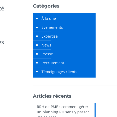
Catégories
té
À la une
Evénements
Expertise
es
News
Presse
Recrutement
Témoignages clients
Articles récents
RRH de PME : comment gérer
un planning RH sans y passer