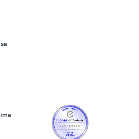
 sa
time