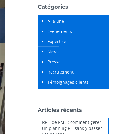
Catégories
À la une
Evénements
Expertise
News
Presse
Recrutement
Témoignages clients
Articles récents
RRH de PME : comment gérer
un planning RH sans y passer