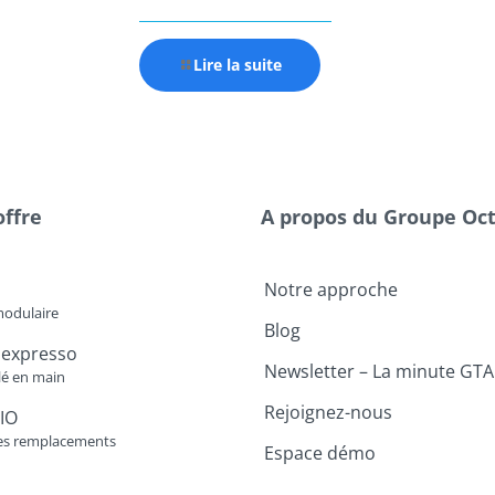
Lire la suite
offre
A propos du Groupe Oc
Notre approche
modulaire
Blog
 expresso
Newsletter – La minute GTA
lé en main
Rejoignez-nous
IO
es remplacements
Espace démo