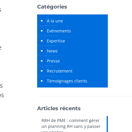
Catégories
s
À la une
Evénements
Expertise
e
News
Presse
Recrutement
Témoignages clients
s
ps
Articles récents
RRH de PME : comment gérer
un planning RH sans y passer