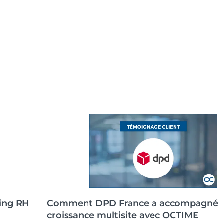
ing RH
Comment DPD France a accompagné
croissance multisite avec OCTIME