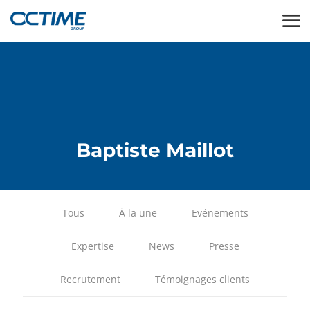
Baptiste Maillot
Tous
À la une
Evénements
Expertise
News
Presse
Recrutement
Témoignages clients