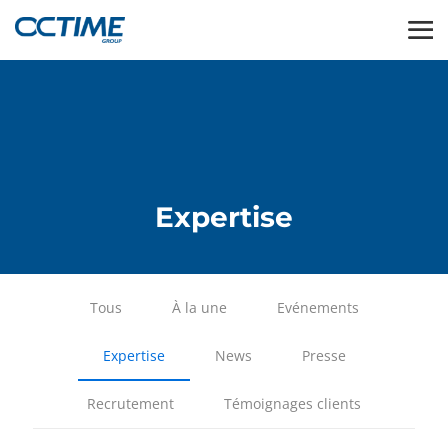
Expertise
Tous
À la une
Evénements
Expertise
News
Presse
Recrutement
Témoignages clients