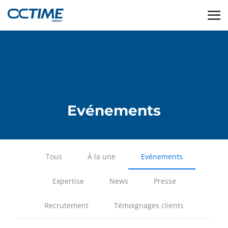
Evénements
Tous
À la une
Evénements
Expertise
News
Presse
Recrutement
Témoignages clients