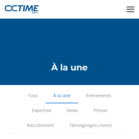
À la une
Tous
À la une
Evénements
Expertise
News
Presse
Recrutement
Témoignages clients