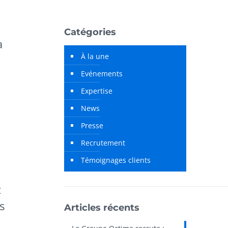
Catégories
a
À la une
Evénements
Expertise
News
Presse
Recrutement
Témoignages clients
t
s
Articles récents