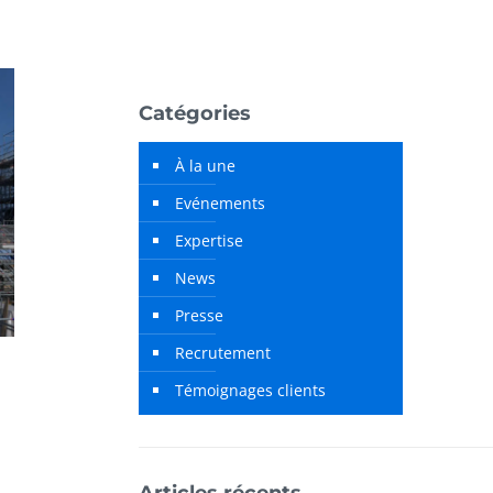
Catégories
À la une
Evénements
Expertise
News
Presse
Recrutement
Témoignages clients