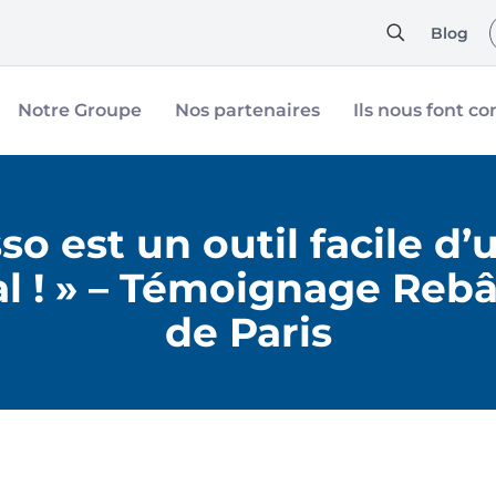
Blog
Notre Groupe
Nos partenaires
Ils nous font co
 est un outil facile d’u
ial ! » – Témoignage Reb
de Paris