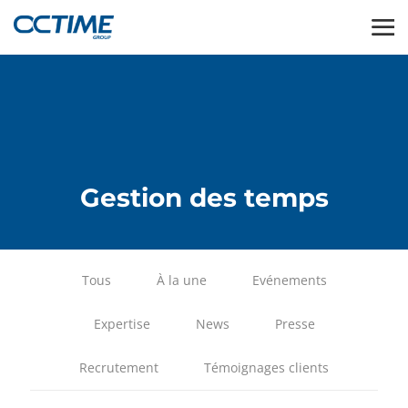
Gestion des temps
Tous
À la une
Evénements
Expertise
News
Presse
Recrutement
Témoignages clients