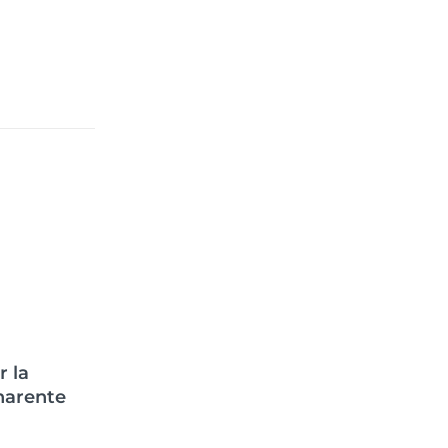
r la
arente