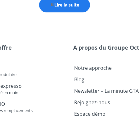
Lire la suite
offre
A propos du Groupe Oc
Notre approche
modulaire
Blog
 expresso
Newsletter – La minute GTA
lé en main
Rejoignez-nous
IO
es remplacements
Espace démo