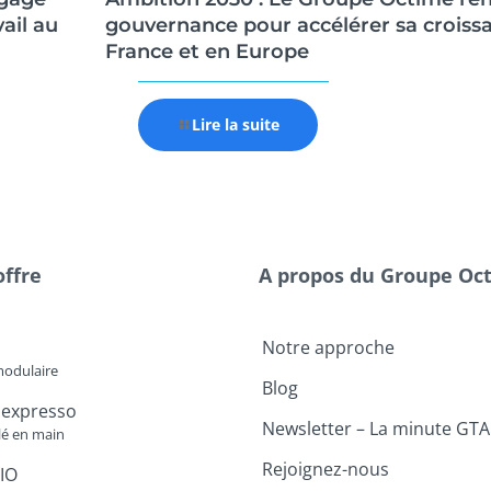
ail au
gouvernance pour accélérer sa croiss
France et en Europe
Lire la suite
offre
A propos du Groupe Oc
Notre approche
modulaire
Blog
 expresso
Newsletter – La minute GTA
lé en main
Rejoignez-nous
IO