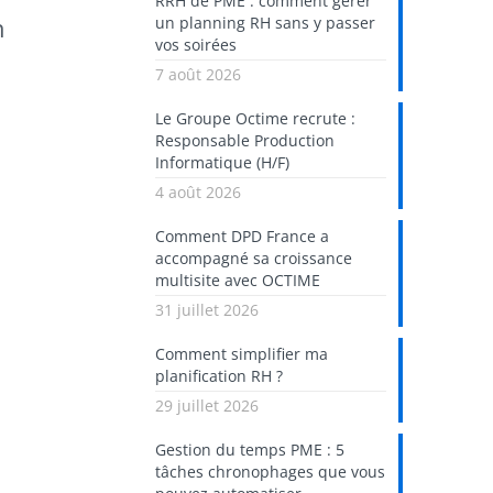
RRH de PME : comment gérer
n
un planning RH sans y passer
vos soirées
7 août 2026
Le Groupe Octime recrute :
Responsable Production
Informatique (H/F)
4 août 2026
Comment DPD France a
accompagné sa croissance
multisite avec OCTIME
31 juillet 2026
Comment simplifier ma
planification RH ?
29 juillet 2026
Gestion du temps PME : 5
tâches chronophages que vous