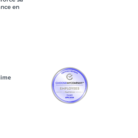
ance en
time