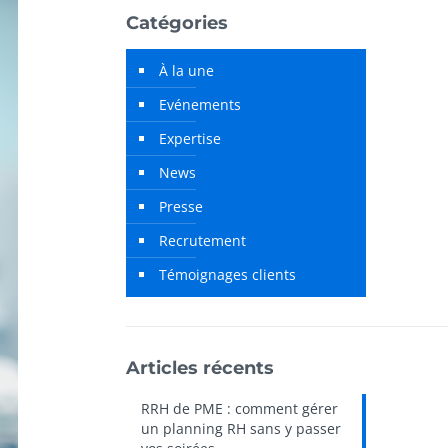
Catégories
À la une
Evénements
Expertise
News
Presse
Recrutement
Témoignages clients
Articles récents
RRH de PME : comment gérer
un planning RH sans y passer