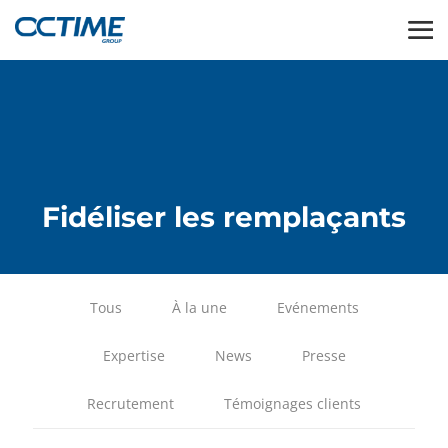
Fidéliser les remplaçants
Tous
À la une
Evénements
Expertise
News
Presse
Recrutement
Témoignages clients