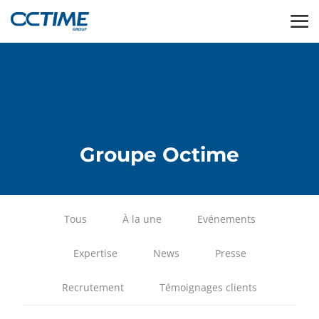
Groupe Octime
Tous
À la une
Evénements
Expertise
News
Presse
Recrutement
Témoignages clients