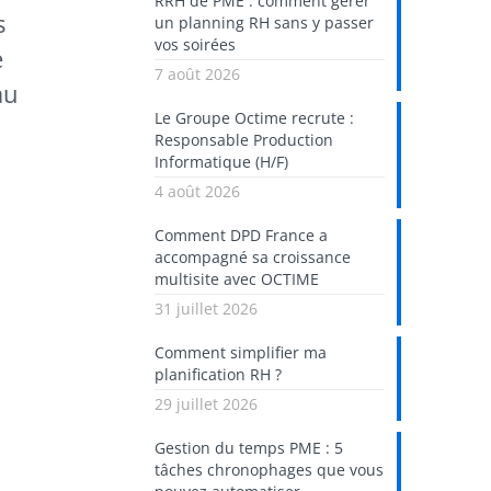
RRH de PME : comment gérer
s
un planning RH sans y passer
vos soirées
e
7 août 2026
au
Le Groupe Octime recrute :
n
Responsable Production
Informatique (H/F)
4 août 2026
Comment DPD France a
accompagné sa croissance
multisite avec OCTIME
31 juillet 2026
Comment simplifier ma
planification RH ?
29 juillet 2026
Gestion du temps PME : 5
tâches chronophages que vous