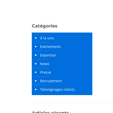
Catégories
À la une
Evénements
Expertise
News
Presse
Recrutement
Témoignages clients