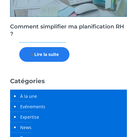
Comment simplifier ma planification RH
?
Lire la suite
Catégories
À la une
Evénements
Expertise
News