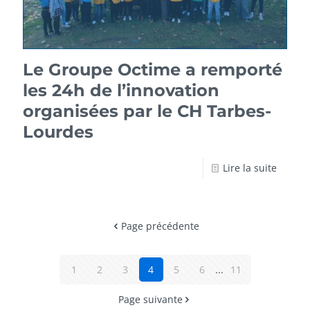
Le Groupe Octime a remporté
les 24h de l’innovation
organisées par le CH Tarbes-
Lourdes
Lire la suite
Page précédente
1
2
3
4
5
6
...
11
Page suivante