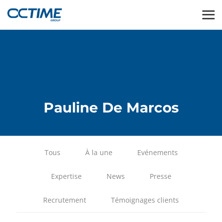
Pauline De Marcos
Tous
À la une
Evénements
Expertise
News
Presse
Recrutement
Témoignages clients