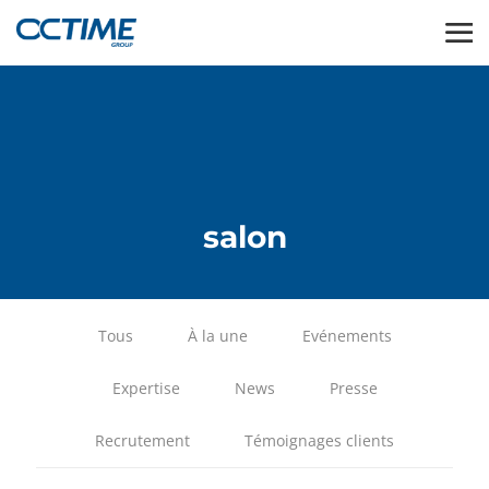
salon
Tous
À la une
Evénements
Expertise
News
Presse
Recrutement
Témoignages clients